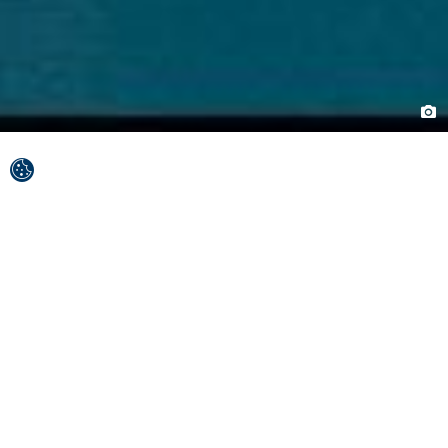
A természet mágikus palástjába öltözve, az
UNESCO védelme alatt, az évezredes horvát
múltat őrző városokkal tarkítva,
az érintetlen folyók tisztaságával és a lélegzetelállító
történetekkel Šibenik-Knin megye (Šibensko-kninska
županija) olyan kincsek tárháza, amelyben örökre ott
akar maradni.